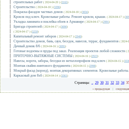
строительных работ
( 2024-04-20 ) (
3165
)
Строительство
( 2024-04-18 ) (
3396
)
Покраска фасадов частных домов
( 2024-04-18 ) (
3056
)
Кровля под ключ. Кровельные работы. Ремонт кровли, крыши.
( 2024-04-17 ) (
30
Укладка ламината и поклейка обоев в Армавире
( 2024-04-17 ) (
2991
)
Бригада строителей
( 2024-04-17 ) (
3090
)
( 2024-04-17 ) (
3259
)
Капитальный ремонт заборов
( 2024-04-17 ) (
2949
)
Строительство домов, бань, саун, беседок, навесов, террас, фундаментов
( 2024-0
Дачный домик 8/6
( 2024-04-16 ) (
3095
)
Готовые водоемы и пруды под заказ. Реализация проектов любой сложности
( 2
ПРИТОЧНО-ВЫТЯЖНЫЕ СИСТЕМЫ
( 2024-04-16 ) (
2923
)
Навесы, ворота, заборы, беседки из металлопрофиля под ключ
( 2024-04-15 ) (
333
Монтаж свайно-винтового фундамента
( 2024-04-15 ) (
2998
)
Мокрый фасад (короед), монтаж декоративных элементов. Кровельные работы.
Каркасный дом 8х6
( 2024-04-14 ) (
3361
)
Страницы:
..
29
30
31
32
33
34
3
« предыдущая
|
следующая