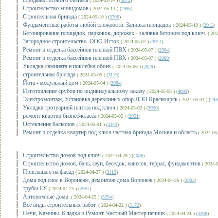
Продажа готового бизнеса
( 2024-05-14 ) (
3072
)
Строительство минидомов
( 2024-05-13 ) (
2995
)
Строительная бригада
( 2024-05-10 ) (
3706
)
Фундаментные работы любой сложности. Заливка площадок
( 2024-05-10 ) (
2913
)
Бетонирование площадок, парковок, дорожек - заливка бетоном под ключ.
( 202
Загородное строительство. ООО Исток
( 2024-05-07 ) (
3914
)
Ремонт и отделка бассейнов пленкой ПВХ
( 2024-05-07 ) (
2904
)
Ремонт и отделка бассейнов пленкой ПВХ
( 2024-05-07 ) (
2989
)
Укладка ламината и поклейка обоев
( 2024-05-06 ) (
2929
)
строительная бригада
( 2024-05-05 ) (
3119
)
Йота - модульный дом
( 2024-05-04 ) (
2984
)
Изготовление срубов по индивидуальному заказу
( 2024-05-03 ) (
4099
)
Электромонтаж, Установка деревянных опор ЛЭП Красноярск
( 2024-05-03 ) (
293
Укладка тротуарной плитка под ключ
( 2024-05-02 ) (
3050
)
ремонт квартир бизнес-класса
( 2024-05-02 ) (
2951
)
Остекление балконов
( 2024-05-01 ) (
3343
)
Ремонт и отделка квартир под ключ частная бригада Москва и область
( 2024-05-
Строительство домов под ключ
( 2024-04-29 ) (
4086
)
Строительство домов, бань, саун, беседок, навесов, террас, фундаментов
( 2024-0
Приглашаю на фасад
( 2024-04-27 ) (
3119
)
Дома под снос в Воронеже, демонтаж дома Воронеж
( 2024-04-26 ) (
2995
)
трубы БУ
( 2024-04-25 ) (
2957
)
Автономные дома.
( 2024-04-25 ) (
3294
)
Все виды строительных работ.
( 2024-04-22 ) (
3172
)
Пeчи, Kaмины. Kлaдкa и Рeмонт. Чаcтный Мaстер пeчник
( 2024-04-21 ) (
3298
)