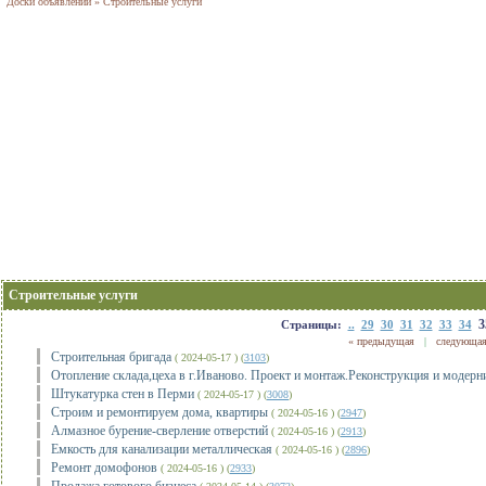
Доски объявлений
»
Строительные услуги
Строительные услуги
3
Страницы:
..
29
30
31
32
33
34
« предыдущая
|
следующая
Строительная бригада
( 2024-05-17 ) (
3103
)
Отопление склада,цеха в г.Иваново. Проект и монтаж.Реконструкция и модерн
Штукатурка стен в Перми
( 2024-05-17 ) (
3008
)
Строим и ремонтируем дома, квартиры
( 2024-05-16 ) (
2947
)
Алмазное бурение-сверление отверстий
( 2024-05-16 ) (
2913
)
Емкость для канализации металлическая
( 2024-05-16 ) (
2896
)
Ремонт домофонов
( 2024-05-16 ) (
2933
)