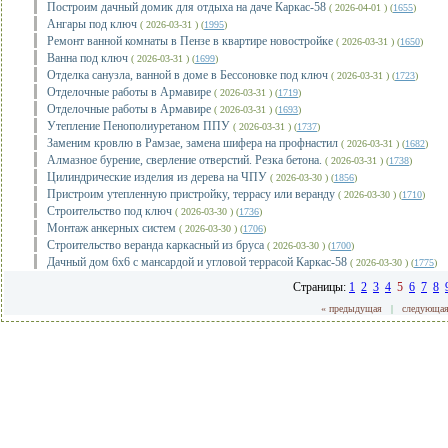
Построим дачный домик для отдыха на даче Каркас-58
( 2026-04-01 ) (
1655
)
Ангары под ключ
( 2026-03-31 ) (
1995
)
Ремонт ванной комнаты в Пензе в квартире новостройке
( 2026-03-31 ) (
1650
)
Ванна под ключ
( 2026-03-31 ) (
1699
)
Отделка санузла, ванной в доме в Бессоновке под ключ
( 2026-03-31 ) (
1723
)
Отделочные работы в Армавире
( 2026-03-31 ) (
1719
)
Отделочные работы в Армавире
( 2026-03-31 ) (
1693
)
Утепление Пенополиуретаном ППУ
( 2026-03-31 ) (
1737
)
Заменим кровлю в Рамзае, замена шифера на профнастил
( 2026-03-31 ) (
1682
)
Алмазное бурение, сверление отверстий. Резка бетона.
( 2026-03-31 ) (
1738
)
Цилиндрические изделия из дерева на ЧПУ
( 2026-03-30 ) (
1856
)
Пристроим утепленную пристройку, террасу или веранду
( 2026-03-30 ) (
1710
)
Строительство под ключ
( 2026-03-30 ) (
1736
)
Монтаж анкерных систем
( 2026-03-30 ) (
1706
)
Строительство веранда каркасный из бруса
( 2026-03-30 ) (
1700
)
Дачный дом 6х6 с мансардой и угловой террасой Каркас-58
( 2026-03-30 ) (
1775
)
Страницы:
1
2
3
4
5
6
7
8
« предыдущая
|
следующая