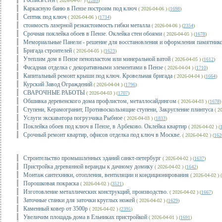
Роспись стен
( 2026-04-07 ) (
2285
)
Каркасную баню в Пензе построим под ключ
( 2026-04-06 ) (
1698
)
Септик под ключ
( 2026-04-06 ) (
1734
)
стоимость лазерной резкистоимость гибки металла
( 2026-04-06 ) (
2354
)
Срочная поклейка обоев в Пензе. Оклейка стен обоями
( 2026-04-05 ) (
1678
)
Мемориальные Панели - решение для восстановления и оформления памятник
Бригада строителей
( 2026-04-05 ) (
1623
)
Утеплим дом в Пензе пенопластом или минеральной ватой
( 2026-04-05 ) (
1612
)
Фасадная отделка с декоративными элементами в Пензе
( 2026-04-04 ) (
1710
)
Капитальный ремонт крыши под ключ. Кровельная бригада
( 2026-04-04 ) (
1664
)
Курский Завод Ограждений
( 2026-04-04 ) (
1796
)
СВАРОЧНЫЕ РАБОТЫ
( 2026-04-03 ) (
1707
)
Обшивка деревенского дома профлистом, металлосайдингом
( 2026-04-03 ) (
1678
)
Ступени, Керамогранит, Противоскользящие ступени, Закругление плинтуса
( 20
Услуги экскаватора погрузчика Рыбное
( 2026-04-03 ) (
1833
)
Поклейка обоев под ключ в Пензе, в Арбеково. Оклейка квартир
( 2026-04-02 ) (
Срочный ремонт квартир, офисов отделка под ключ в Москве.
( 2026-04-02 ) (
162
Строительство промышленных зданий санкт-петербург
( 2026-04-02 ) (
1637
)
Пристройка деревянной веранды к дачному домику
( 2026-04-02 ) (
1642
)
Монтаж сантехники, отопления, вентиляции и кондиционирования
( 2026-04-02 ) (
Порошковая покраска
( 2026-04-02 ) (
3521
)
Изготовление металлических конструкций, производство.
( 2026-04-02 ) (
1667
)
Заточные станки для заточки круглых ножей
( 2026-04-02 ) (
1629
)
Каменный ковер от 3500р
( 2026-04-02 ) (
2395
)
Увеличим площадь дома в Ельниках пристройкой
( 2026-04-01 ) (
1691
)