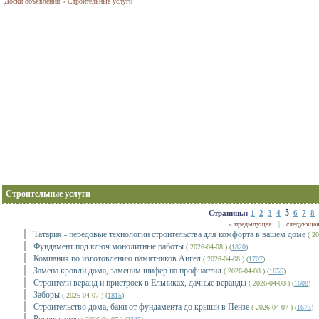
Доски объявлений
»
Строительные услуги
Строительные услуги
5
Страницы:
1
2
3
4
6
7
8
« предыдущая
|
следующая
Татария - передовые технологии строительства для комфорта в вашем доме
( 20
Фундамент под ключ монолитные работы
( 2026-04-08 ) (
1820
)
Компания по изготовлению памятников Ангел
( 2026-04-08 ) (
1707
)
Замена кровли дома, заменим шифер на профнастил
( 2026-04-08 ) (
1655
)
Строители веранд и пристроек в Ельниках, дачные веранды
( 2026-04-08 ) (
1608
)
Заборы
( 2026-04-07 ) (
1815
)
Строительство дома, бани от фундамента до крыши в Пензе
( 2026-04-07 ) (
1673
)