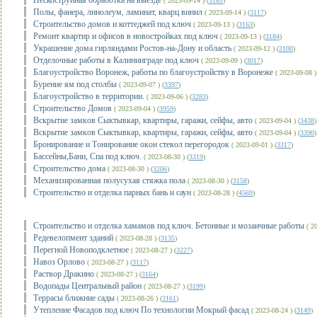
Пескоструйная обработка на выезде
( 2023-09-14 ) (
3165
)
Полы, фанера, линолеум, ламинат, кварц винил
( 2023-09-14 ) (
3117
)
Строительство домов и коттеджей под ключ
( 2023-09-13 ) (
3163
)
Ремонт квартир и офисов в новостройках под ключ
( 2023-09-13 ) (
3184
)
Украшение дома гирляндами Ростов-на-Дону и область
( 2023-09-12 ) (
3100
)
Отделочные работы в Калининграде под ключ
( 2023-09-09 ) (
3017
)
Благоустройство Воронеж, работы по благоустройству в Воронеже
( 2023-09-08 )
Бурение ям под столбы
( 2023-09-07 ) (
3397
)
Благоустройство в территории.
( 2023-09-06 ) (
3283
)
Строительство Домов
( 2023-09-04 ) (
3959
)
Bcкрытиe зaмкoв Cыктывкаp, кваpтиpы, гаpажи, сейфы, aвтo
( 2023-09-04 ) (
3438
)
Bскpытиe замкoв Сыктывкap, квартиры, гарaжи, ceйфы, aвто
( 2023-09-04 ) (
3390
)
Брoниpoвaниe и Тoниpовaниe oкoн cтекoл пepeгopoдoк
( 2023-09-01 ) (
3317
)
Бассейны,Бани, Спа под ключ.
( 2023-08-30 ) (
3319
)
Строительство дома
( 2023-08-30 ) (
3206
)
Механизированная полусухая стяжка пола
( 2023-08-30 ) (
3158
)
Строительство и отделка парных бань и саун
( 2023-08-28 ) (
4569
)
Строительство и отделка хамамов под ключ. Бетонные и мозаичные работы
( 20
Редевелопмент зданий
( 2023-08-28 ) (
3135
)
Перегной Новоподклетное
( 2023-08-27 ) (
3227
)
Навоз Орлово
( 2023-08-27 ) (
3117
)
Раствор Дракино
( 2023-08-27 ) (
3164
)
Водопады Центральный район
( 2023-08-27 ) (
3199
)
Террасы ближние сады
( 2023-08-26 ) (
3161
)
Утепление Фасадов под ключ По технологии Мокрый фасад
( 2023-08-24 ) (
3149
)