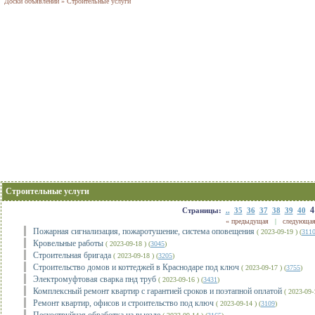
Доски объявлений
»
Строительные услуги
Строительные услуги
4
Страницы:
..
35
36
37
38
39
40
« предыдущая
|
следующая
Пожарная сигнализация, пожаротушение, система оповещения
( 2023-09-19 ) (
311
Кровельные работы
( 2023-09-18 ) (
3045
)
Строительная бригада
( 2023-09-18 ) (
3205
)
Строительство домов и коттеджей в Краснодаре под ключ
( 2023-09-17 ) (
3755
)
Электромуфтовая сварка пнд труб
( 2023-09-16 ) (
3431
)
Комплексный ремонт квартир с гарантией сроков и поэтапной оплатой
( 2023-09-1
Ремонт квартир, офисов и строительство под ключ
( 2023-09-14 ) (
3109
)