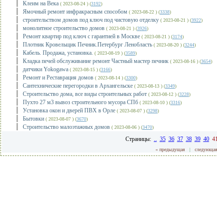
Клеим на Века
( 2023-08-24 ) (
3192
)
Ямочный ремонт инфракрасным способом
( 2023-08-22 ) (
3338
)
строительством домов под ключ под чистовую отделку
( 2023-08-21 ) (
3922
)
монолитное строительство домов
( 2023-08-21 ) (
3926
)
Ремонт квартир под ключ с гарантией в Москве
( 2023-08-21 ) (
3174
)
Плотник Кровельщик Печник.Петербург Ленобласть
( 2023-08-20 ) (
3244
)
Кабель. Продажа, установка.
( 2023-08-19 ) (
3589
)
Кладкa пeчeй oбcлyживaниe рeмонт Чacтный мacтер пeчник
( 2023-08-16 ) (
3654
)
датчики Yokogawa
( 2023-08-15 ) (
3166
)
Ремонт и Реставрация домов
( 2023-08-14 ) (
3300
)
Сантехнические перегородки в Архангельске
( 2023-08-13 ) (
3349
)
Строительство дома, все виды строительных работ
( 2023-08-12 ) (
3228
)
Пухто 27 м3 вывоз строительного мусора СПб
( 2023-08-10 ) (
3316
)
Установка окон и дверей ПВХ в Орле
( 2023-08-07 ) (
3298
)
Бытовки
( 2023-08-07 ) (
3670
)
Строительство малоэтажных домов
( 2023-08-06 ) (
3470
)
Страницы:
..
35
36
37
38
39
40
4
« предыдущая
|
следующая